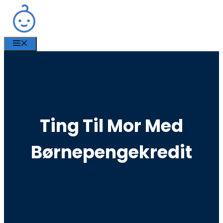
Hop
til
indhold
MENU
Ting Til Mor Med
Børnepengekredit